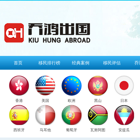
首页
移民排行榜
经典案例
移民评估
乔
香港
美国
欧洲
黑山
日本
西班牙
马耳他
葡萄牙
瓦努阿图
安提瓜