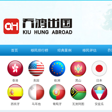
首页
移民排行榜
经典案例
移民评估
乔
香港
美国
欧洲
黑山
日本
西班牙
马耳他
葡萄牙
瓦努阿图
安提瓜