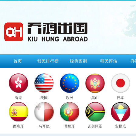
首页
移民排行榜
经典案例
移民评估
乔
香港
美国
欧洲
黑山
日本
西班牙
马耳他
葡萄牙
瓦努阿图
安提瓜