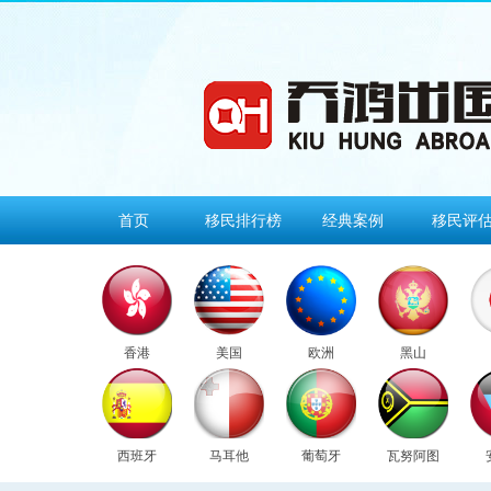
首页
移民排行榜
经典案例
移民评
香港
美国
欧洲
黑山
西班牙
马耳他
葡萄牙
瓦努阿图