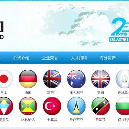
估
乔鸿介绍
企业荣誉
人才招聘
海外房产
日本
德国
新西兰
澳大利亚
英国
危地马
安提瓜
格林纳达
土耳其
圣卢西亚
圣基茨
保加利