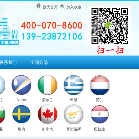
设为首页
加入收藏
联系我们
全国分部
拉
None
爱尔兰
希腊
荷兰
亚
瑞典
加拿大
塞浦路斯
巴拉圭