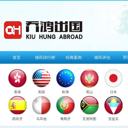
首页
移民排行榜
经典案例
移民评估
乔
香港
美国
欧洲
黑山
日本
西班牙
马耳他
葡萄牙
瓦努阿图
安提瓜