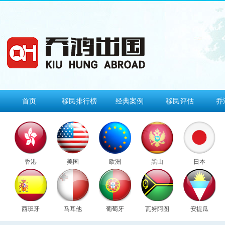
首页
移民排行榜
经典案例
移民评估
乔
香港
美国
欧洲
黑山
日本
西班牙
马耳他
葡萄牙
瓦努阿图
安提瓜