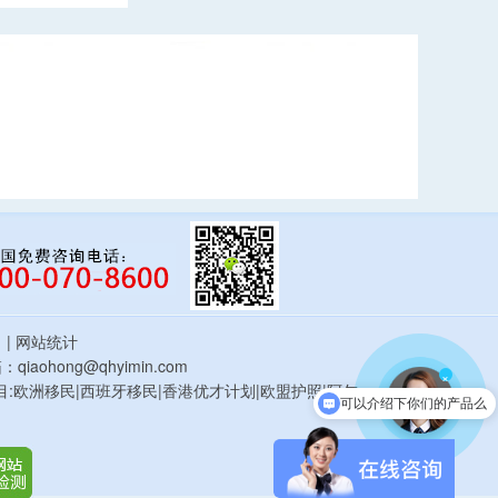
估
| 网站统计
qiaohong@qhyimin.com
×
鸿移民项目:欧洲移民|西班牙移民|香港优才计划|欧盟护照|阿尔
可以介绍下你们的产品么