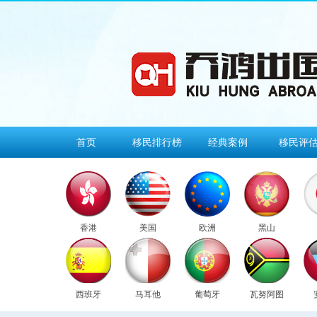
首页
移民排行榜
经典案例
移民评
香港
美国
欧洲
黑山
西班牙
马耳他
葡萄牙
瓦努阿图