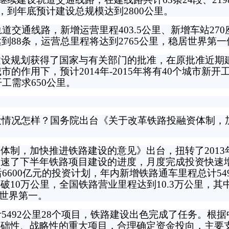
路，到年底预计建设总规模达到2800公里。
道交通线路，新增运营里程403.5公里、新增车站27
达到88条，运营总里程将达到2765公里，稳居世界第一
设规划获得了国家与有关部门的批准，在原批准近期
市的作用下，预计2014年-2015年将有40个城市新开
开工需求650公里。
设情况怎样？国务院出台《关于改革铁路投融资体制，
？
制，加快推进铁路建设的意见》出台，扭转了2013
加速了下半年铁路项目建设的进度，月度完成投资快速
后6600亿元的投资计划，年内新增铁路通车里程总计549
10万公里，全国铁路营业里程达到10.3万公里，其
持世界第一。
492公里28个项目，铁路建设出色完成了任务。根据中
基础性、战略性的重大项目，合理确定资金投向，主要