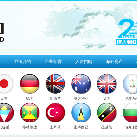
估
乔鸿介绍
企业荣誉
人才招聘
海外房产
日本
德国
新西兰
澳大利亚
英国
危地马
安提瓜
格林纳达
土耳其
圣卢西亚
圣基茨
保加利