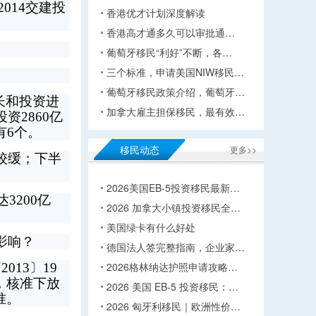
014交建投
香港优才计划深度解读
香港高才通多久可以审批通…
葡萄牙移民“利好”不断，各…
三个标准，申请美国NIW移民…
葡萄牙移民政策介绍，葡萄牙…
长和投资进
加拿大雇主担保移民，最有效…
资2860亿
有6个。
移民动态
更多>>
较缓；下半
2026美国EB-5投资移民最新…
3200亿
2026 加拿大小镇投资移民全…
美国绿卡有什么好处
影响？
德国法人签完整指南，企业家…
2026格林纳达护照申请攻略…
13〕19
，核准下放
2026 美国 EB-5 投资移民：…
准。
2026 匈牙利移民｜欧洲性价…