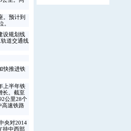
0座。预计到
位。
建设规划线
工轨道交通线
加快推进铁
年上半年铁
增长。截至
2公里28个
中高速铁路
央对2014
支持中西部