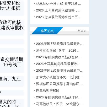
性研究和设
格林纳达护照：E2 赴美跳板…
让地方根据
2026 土耳其购房入籍攻略，…
2026 怎么获取香港身份？五…
方政府的核
轨建设审批权
移民热点
更多>>
2026美国EB5投资移民最新政…
迪拜黄金居留 10 年｜2026 …
2026 希腊购房移民新政全解…
轨道交通近期
2026土耳其购房移民最新政…
、10号线工
。
2026美国EB5投资移民最新申…
加拿大小镇投资移民：低门槛…
淮南、九江
深圳移民公司推荐｜乔鸿移民…
巴拿马购房移民
？
2026 希腊购房移民新政详解…
量大的特
马耳他移民：四位一体欧盟永…
98公里。同