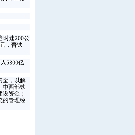
时速200公
亿元，普铁
5300亿
资金，以解
，中西部铁
建设资金；
统的管理经
。