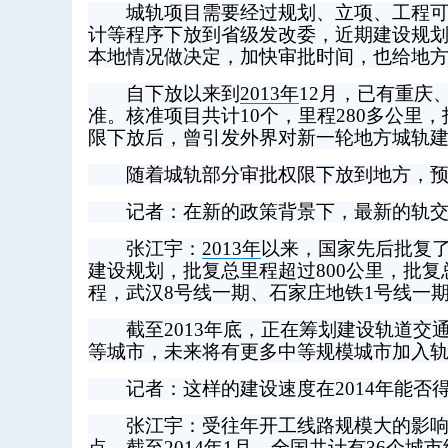
城轨项目需要经过规划、立项、工程可行
计等程序下放到省级发改委，近期建设规
本地情况做决定，加快审批时间，也给地
自下放以来到
2013年
12月，已有重庆
准。核准项目共计10个，里程280多公里
限下放后，曾引发外界对新一轮地方城轨
随着城轨部分审批权限下放到地方，预计
记者：在新的政策背景下，最新的轨交
张江宇：
2013年
以来，国家先后批复
建设规划，批复总里程超过800公里，批复
程，武汉8号线一期、石家庄地铁1号线一
截至2013年底，正在筹划建设轨道交
等城市，未来将有更多中等规模城市加入
记者：这样的建设速度在2014年能否得
张江宇：受往年开工线路规模大的影响，
点。截至2014年1月，全国共计有36个城