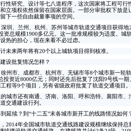
性研究、设计等七八道程序，这次国家将工程可行
划和立项权依然保留在国家层面。一部分审批权下放是
方留下一些自由裁量事项的空间。
、深圳、兰州、杭州、苏州等城市轨道交通项目获得地
，投资总规模1900多亿元。这一批准规模较为适度。城
建设热的担心，现在来看不必过虑。
未来两年将有20个以上城轨项目得到核准。
建设批复情况怎样？
了徐州市、成都市、杭州市、无锡市等8个城市新一轮
总投资近8000亿元；同时还先后批复了沈阳9号线一期
期工程等9个项目，另有省级政府批复了轨道交通项目
通的城市还有南通、济南、洛阳、呼和浩特、襄阳市、
轨道交通建设行列。
到延续？到“十二五”末各城市新开工的线路情况如何
2014年全国城市轨道交通线路建设规模继续保持总
市继续建设轨道交通线路，在建线路共计63条24段、21