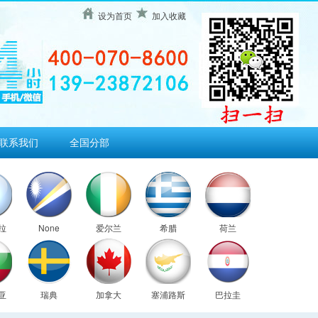
设为首页
加入收藏
联系我们
全国分部
拉
None
爱尔兰
希腊
荷兰
亚
瑞典
加拿大
塞浦路斯
巴拉圭