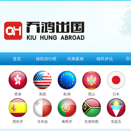
首页
移民排行榜
经典案例
移民评估
乔
香港
美国
欧洲
黑山
日本
西班牙
马耳他
葡萄牙
瓦努阿图
安提瓜