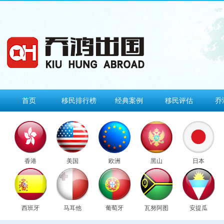
首页
移民排行榜
经典案例
移民评估
乔
香港
美国
欧洲
黑山
日本
西班牙
马耳他
葡萄牙
瓦努阿图
安提瓜