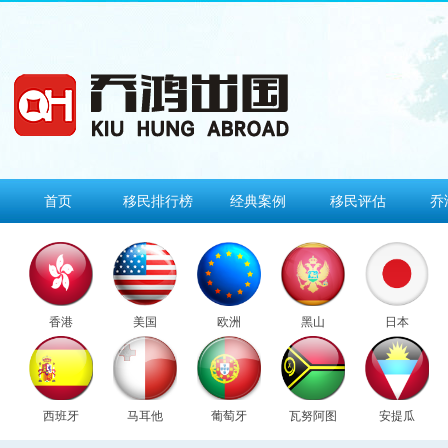
首页
移民排行榜
经典案例
移民评估
乔
香港
美国
欧洲
黑山
日本
西班牙
马耳他
葡萄牙
瓦努阿图
安提瓜