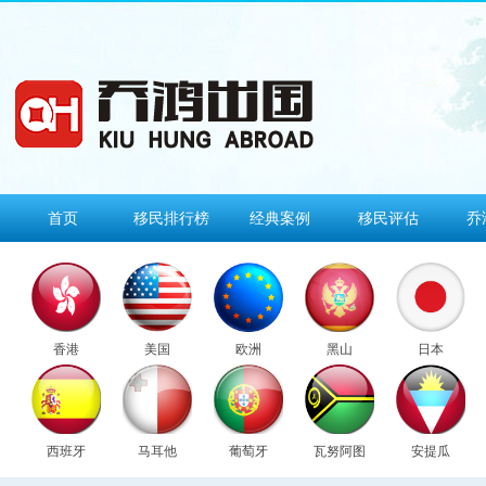
首页
移民排行榜
经典案例
移民评估
乔
香港
美国
欧洲
黑山
日本
西班牙
马耳他
葡萄牙
瓦努阿图
安提瓜