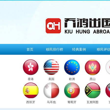
首页
移民排行榜
经典案例
移民评
香港
美国
欧洲
黑山
西班牙
马耳他
葡萄牙
瓦努阿图