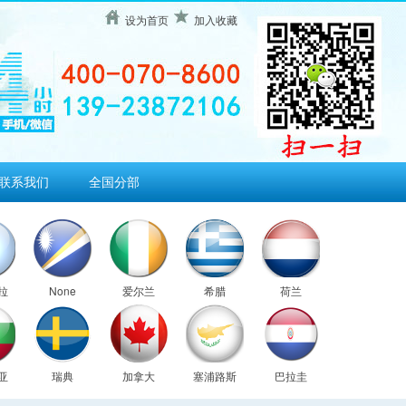
设为首页
加入收藏
联系我们
全国分部
拉
None
爱尔兰
希腊
荷兰
亚
瑞典
加拿大
塞浦路斯
巴拉圭