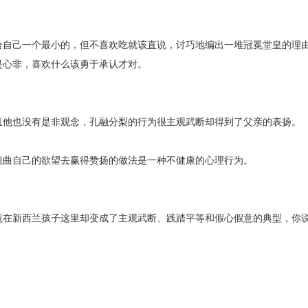
给自己一个最小的，但不喜欢吃就该直说，讨巧地编出一堆冠冕堂皇的理
是心非，喜欢什么该勇于承认才对。
且他也没有是非观念，孔融分梨的行为很主观武断却得到了父亲的表扬。
扭曲自己的欲望去赢得赞扬的做法是一种不健康的心理行为。
范在新西兰孩子这里却变成了主观武断、践踏平等和假心假意的典型，你