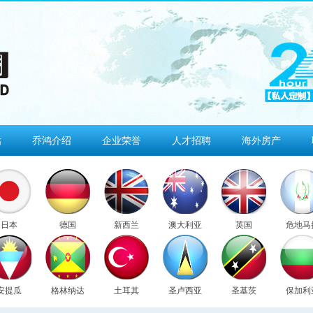
估
乔鸿介绍
企业荣誉
人才招聘
海外房产
日本
德国
新西兰
澳大利亚
英国
危地马
安提瓜
格林纳达
土耳其
圣卢西亚
圣基茨
保加利