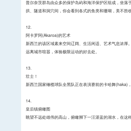
普尔奈茨群岛由众多的保护岛屿和海洋保护区组成，坐落
拱、隧道和洞穴间，你会看到各式的鱼类和珊瑚，美不胜
12.
阿卡罗阿(Akaroa)的艺术
新西兰的该区域素来空间辽阔、生活闲适、艺术气息浓厚
远离城市喧嚣，体验极限运动的好去处。
13.
壮士！
新西兰国家橄榄球队全黑队正在表演赛前的卡哈舞(haka
14.
皇后镇俯瞰图
眺望不远处雄伟的高山，俯瞰脚下一汪湛蓝的湖水，在这