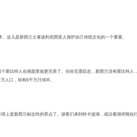
刻艺术。这儿是新西兰土著波利尼西亚人保护自己传统文化的一个要塞。
两个霍比特人在画面里就更完美了。但你无需叹息，新西兰没有霍比特人
多万人口，却有6千万只绵羊。
算得上是新西兰标志性的景点了。游客们来到特卡波湖，或沿着湖岸骑自