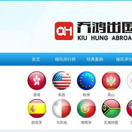
首页
移民排行榜
经典案例
移民评
香港
美国
欧洲
黑山
西班牙
马耳他
葡萄牙
瓦努阿图