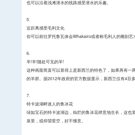
也可以沿着浅滩潜水的线路感受潜水的乐趣。
5.
近距离感受毛利文化
你可以前往罗托鲁瓦体会Whakairo或者称毛利人的雕
6.
羊!羊!随处可见的羊!
这种画面简直可以算得上是新西兰的特色了，如果再有一
的羊群。据2012年政府的官方数据显示，新西兰仅有4百
7.
特卡波湖畔迷人的鲁冰花
绿如宝石的特卡波湖边，灿烂的鲁冰花肆意地生长，这也
泉里，或仰望星空，好不惬意。