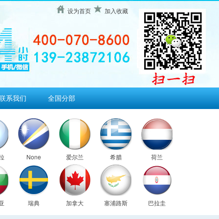
设为首页
加入收藏
联系我们
全国分部
拉
None
爱尔兰
希腊
荷兰
亚
瑞典
加拿大
塞浦路斯
巴拉圭