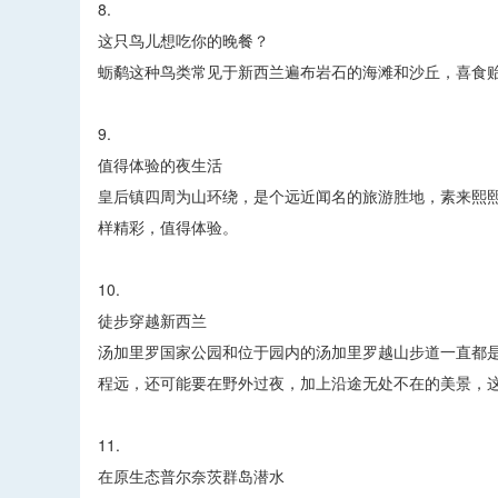
8.
这只鸟儿想吃你的晚餐？
蛎鹬这种鸟类常见于新西兰遍布岩石的海滩和沙丘，喜食
9.
值得体验的夜生活
皇后镇四周为山环绕，是个远近闻名的旅游胜地，素来熙
样精彩，值得体验。
10.
徒步穿越新西兰
汤加里罗国家公园和位于园内的汤加里罗越山步道一直都
程远，还可能要在野外过夜，加上沿途无处不在的美景，
11.
在原生态普尔奈茨群岛潜水