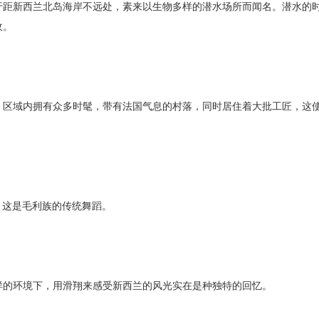
于距新西兰北岛海岸不远处，素来以生物多样的潜水场所而闻名。潜水的
收。
。区域内拥有众多时髦，带有法国气息的村落，同时居住着大批工匠，这
)，这是毛利族的传统舞蹈。
样的环境下，用滑翔来感受新西兰的风光实在是种独特的回忆。