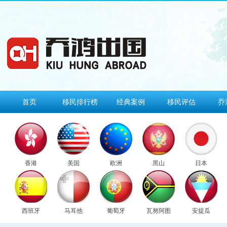
首页
移民排行榜
经典案例
移民评估
乔
香港
美国
欧洲
黑山
日本
西班牙
马耳他
葡萄牙
瓦努阿图
安提瓜