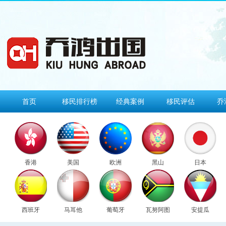
首页
移民排行榜
经典案例
移民评估
乔
香港
美国
欧洲
黑山
日本
西班牙
马耳他
葡萄牙
瓦努阿图
安提瓜