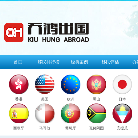
首页
移民排行榜
经典案例
移民评估
乔
香港
美国
欧洲
黑山
日本
西班牙
马耳他
葡萄牙
瓦努阿图
安提瓜