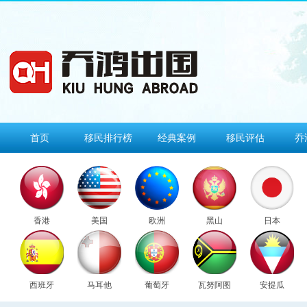
首页
移民排行榜
经典案例
移民评估
乔
香港
美国
欧洲
黑山
日本
西班牙
马耳他
葡萄牙
瓦努阿图
安提瓜