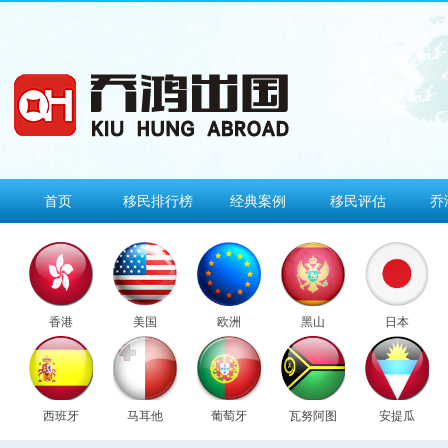
首页
移民排行榜
经典案例
移民评估
乔
香港
美国
欧洲
黑山
日本
西班牙
马耳他
葡萄牙
瓦努阿图
安提瓜