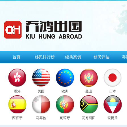
首页
移民排行榜
经典案例
移民评估
乔
香港
美国
欧洲
黑山
日本
西班牙
马耳他
葡萄牙
瓦努阿图
安提瓜