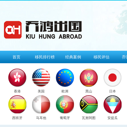
首页
移民排行榜
经典案例
移民评估
乔
香港
美国
欧洲
黑山
日本
西班牙
马耳他
葡萄牙
瓦努阿图
安提瓜