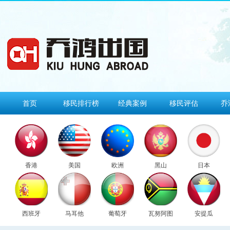
首页
移民排行榜
经典案例
移民评估
乔
香港
美国
欧洲
黑山
日本
西班牙
马耳他
葡萄牙
瓦努阿图
安提瓜