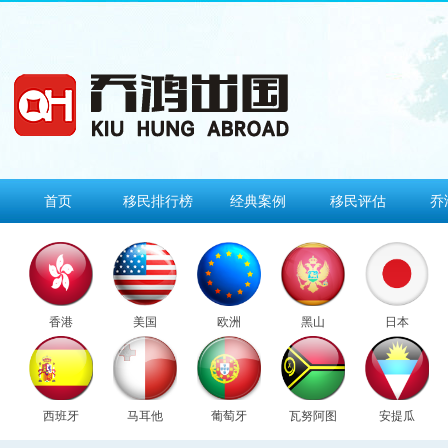
首页
移民排行榜
经典案例
移民评估
乔
香港
美国
欧洲
黑山
日本
西班牙
马耳他
葡萄牙
瓦努阿图
安提瓜