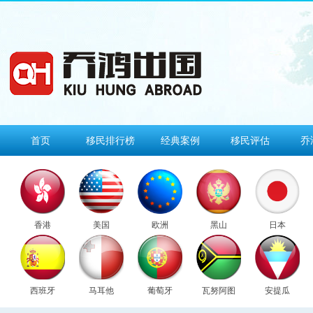
首页
移民排行榜
经典案例
移民评估
乔
香港
美国
欧洲
黑山
日本
西班牙
马耳他
葡萄牙
瓦努阿图
安提瓜