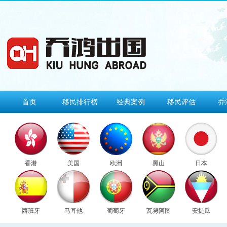
首页
移民排行榜
经典案例
移民评估
乔
香港
美国
欧洲
黑山
日本
西班牙
马耳他
葡萄牙
瓦努阿图
安提瓜