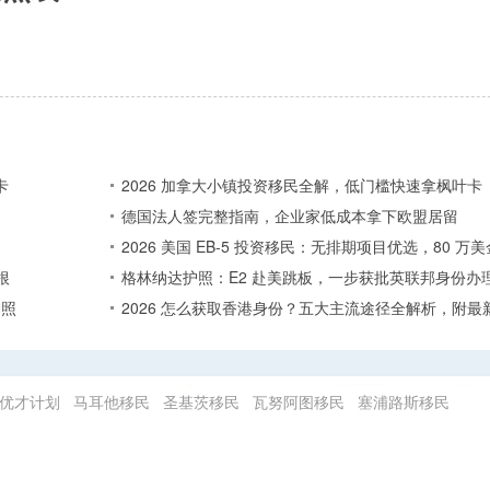
卡
2026 加拿大小镇投资移民全解，低门槛快速拿枫叶卡
德国法人签完整指南，企业家低成本拿下欧盟居留
2026 美国 EB-5 投资移民：无排期项目优选，80 
根
格林纳达护照：E2 赴美跳板，一步获批英联邦身份办
护照
2026 怎么获取香港身份？五大主流途径全解析，附最
优才计划
马耳他移民
圣基茨移民
瓦努阿图移民
塞浦路斯移民