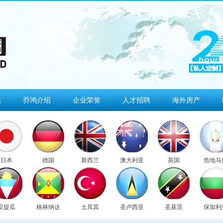
估
乔鸿介绍
企业荣誉
人才招聘
海外房产
日本
德国
新西兰
澳大利亚
英国
危地马
安提瓜
格林纳达
土耳其
圣卢西亚
圣基茨
保加利