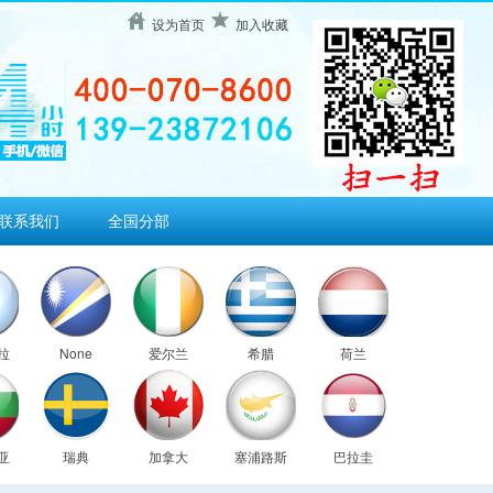
设为首页
加入收藏
联系我们
全国分部
拉
None
爱尔兰
希腊
荷兰
亚
瑞典
加拿大
塞浦路斯
巴拉圭