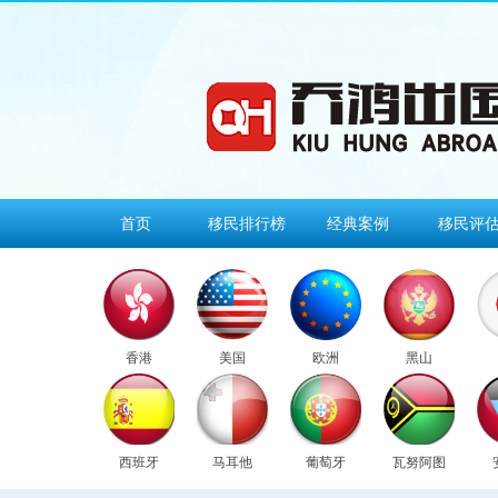
首页
移民排行榜
经典案例
移民评
香港
美国
欧洲
黑山
西班牙
马耳他
葡萄牙
瓦努阿图