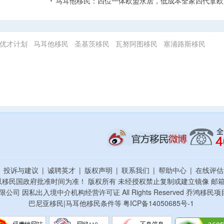
马耳他移民：四位一体欧盟永居，低成本全家四代拿欧
优才计划
马耳他移民
圣基茨移民
瓦努阿图移民
塞浦路斯移民
|
投诉与建议
|
诚聘英才
|
版权声明
|
联系我们
|
帮助中心
|
在线评
以移民国政府批准时间为准！ 版权所有 未经授权禁止复制或建立镜像
邮箱：
资顾问有限公司 因私出入境中介机构经营许可证 All Rights Reserved 乔
巴尼亚移民|马耳他移民条件等
粤ICP备14050685号-1