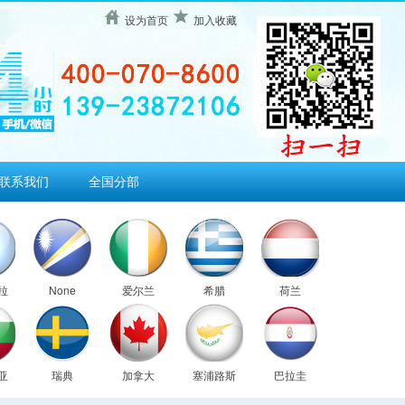
设为首页
加入收藏
联系我们
全国分部
拉
None
爱尔兰
希腊
荷兰
亚
瑞典
加拿大
塞浦路斯
巴拉圭