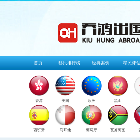
首页
移民排行榜
经典案例
移民评
香港
美国
欧洲
黑山
西班牙
马耳他
葡萄牙
瓦努阿图