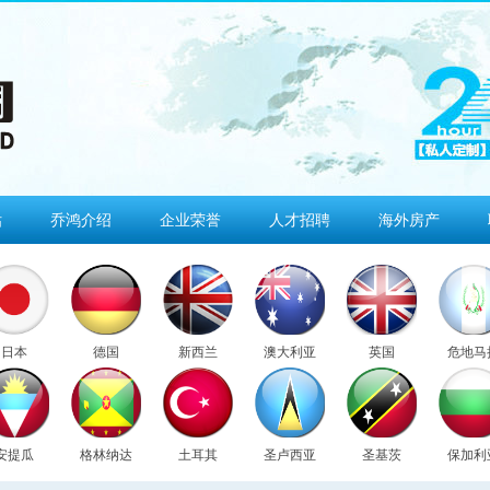
估
乔鸿介绍
企业荣誉
人才招聘
海外房产
日本
德国
新西兰
澳大利亚
英国
危地马
安提瓜
格林纳达
土耳其
圣卢西亚
圣基茨
保加利