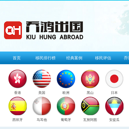
首页
移民排行榜
经典案例
移民评估
乔
香港
美国
欧洲
黑山
日本
西班牙
马耳他
葡萄牙
瓦努阿图
安提瓜