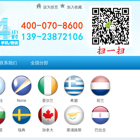
设为首页
加入收藏
联系我们
全国分部
拉
None
爱尔兰
希腊
荷兰
亚
瑞典
加拿大
塞浦路斯
巴拉圭