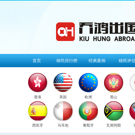
首页
移民排行榜
经典案例
移民评
香港
美国
欧洲
黑山
西班牙
马耳他
葡萄牙
瓦努阿图