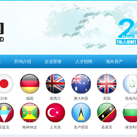
估
乔鸿介绍
企业荣誉
人才招聘
海外房产
日本
德国
新西兰
澳大利亚
英国
危地马
安提瓜
格林纳达
土耳其
圣卢西亚
圣基茨
保加利