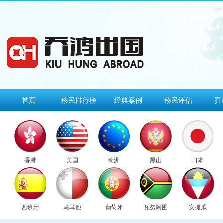
首页
移民排行榜
经典案例
移民评估
乔
香港
美国
欧洲
黑山
日本
西班牙
马耳他
葡萄牙
瓦努阿图
安提瓜