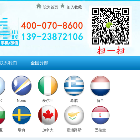
设为首页
加入收藏
联系我们
全国分部
拉
None
爱尔兰
希腊
荷兰
亚
瑞典
加拿大
塞浦路斯
巴拉圭