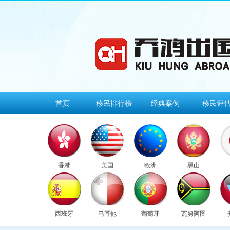
首页
移民排行榜
经典案例
移民评
香港
美国
欧洲
黑山
西班牙
马耳他
葡萄牙
瓦努阿图