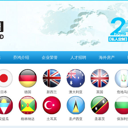
估
乔鸿介绍
企业荣誉
人才招聘
海外房产
日本
德国
新西兰
澳大利亚
英国
危地马
安提瓜
格林纳达
土耳其
圣卢西亚
圣基茨
保加利