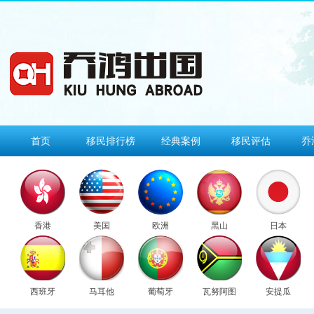
首页
移民排行榜
经典案例
移民评估
乔
香港
美国
欧洲
黑山
日本
西班牙
马耳他
葡萄牙
瓦努阿图
安提瓜