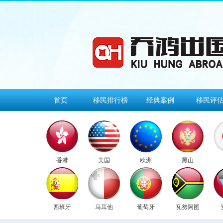
首页
移民排行榜
经典案例
移民评
香港
美国
欧洲
黑山
西班牙
马耳他
葡萄牙
瓦努阿图