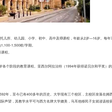
校，提供托儿所、幼儿园、小学、初中、高中及IB课程，年龄从2岁—16岁。每年
0-1,500欧/学期。
语课程。
7岁各个阶段的教育课程。亚西尔阿拉法特（1994年获得诺贝尔和平奖）
592年，至今已有400多年的历史。大学现有三个校区，主校区坐落在姆
国际声望，其教学水平可与西方名牌大学媲美，马耳他移民子女就读该校