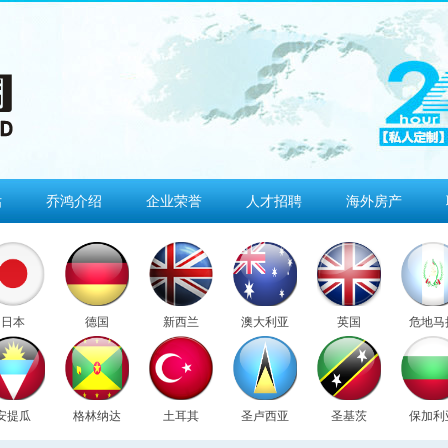
估
乔鸿介绍
企业荣誉
人才招聘
海外房产
日本
德国
新西兰
澳大利亚
英国
危地马
安提瓜
格林纳达
土耳其
圣卢西亚
圣基茨
保加利