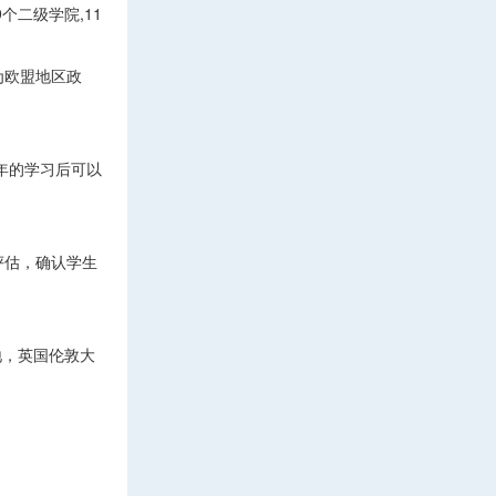
个二级学院,11
为欧盟地区政
年的学习后可以
评估，确认学生
集地，英国伦敦大