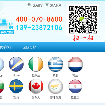
设为首页
加入收藏
联系我们
全国分部
拉
None
爱尔兰
希腊
荷兰
亚
瑞典
加拿大
塞浦路斯
巴拉圭