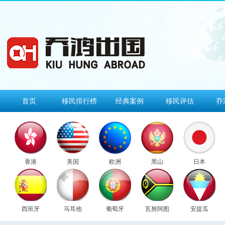
首页
移民排行榜
经典案例
移民评估
乔
香港
美国
欧洲
黑山
日本
西班牙
马耳他
葡萄牙
瓦努阿图
安提瓜