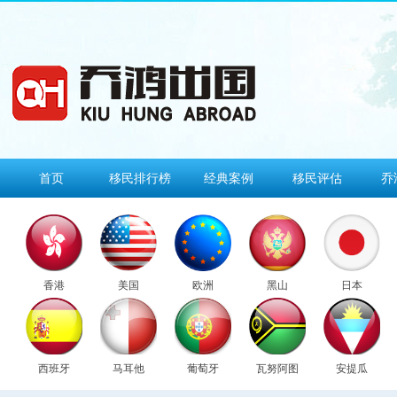
首页
移民排行榜
经典案例
移民评估
乔
香港
美国
欧洲
黑山
日本
西班牙
马耳他
葡萄牙
瓦努阿图
安提瓜