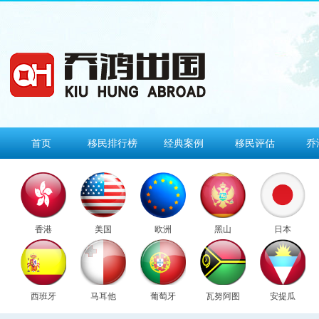
首页
移民排行榜
经典案例
移民评估
乔
香港
美国
欧洲
黑山
日本
西班牙
马耳他
葡萄牙
瓦努阿图
安提瓜