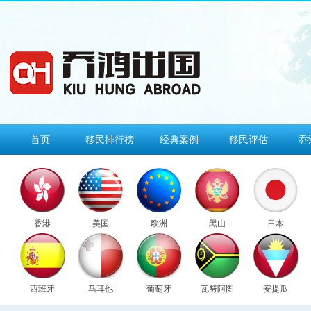
首页
移民排行榜
经典案例
移民评估
乔
香港
美国
欧洲
黑山
日本
西班牙
马耳他
葡萄牙
瓦努阿图
安提瓜