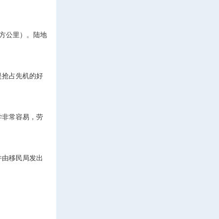
平方公里）。陆地
是抢占先机的好
。
学非常容易，劳
并由移民局发出