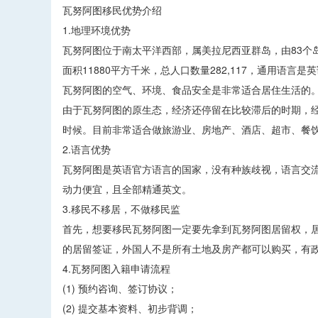
瓦努阿图移民优势介绍
1.地理环境优势
瓦努阿图位于南太平洋西部，属美拉尼西亚群岛，由83个岛
面积11880平方千米，总人口数量282,117，通用语言
瓦努阿图的空气、环境、食品安全是非常适合居住生活的
由于瓦努阿图的原生态，经济还停留在比较滞后的时期，
时候。目前非常适合做旅游业、房地产、酒店、超市、餐
2.语言优势
瓦努阿图是英语官方语言的国家，没有种族歧视，语言交
动力便宜，且全部精通英文。
3.移民不移居，不做移民监
首先，想要移民瓦努阿图一定要先拿到瓦努阿图居留权，
的居留签证，外国人不是所有土地及房产都可以购买，有
4.瓦努阿图入籍申请流程
(1) 预约咨询、签订协议；
(2) 提交基本资料、初步背调；