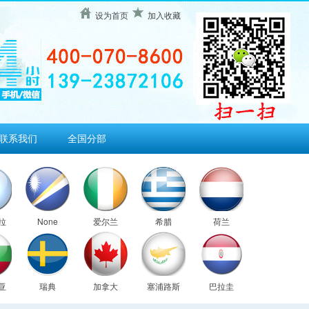
设为首页
加入收藏
联系我们
全国分部
拉
None
爱尔兰
希腊
荷兰
亚
瑞典
加拿大
塞浦路斯
巴拉圭