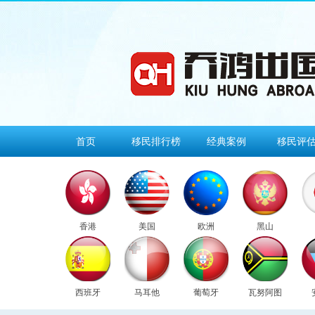
首页
移民排行榜
经典案例
移民评
香港
美国
欧洲
黑山
西班牙
马耳他
葡萄牙
瓦努阿图