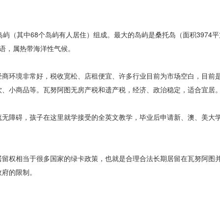
屿（其中68个岛屿有人居住）组成。最大的岛屿是桑托岛（面积3974
是英语，属热带海洋性气候。
。
经商环境非常好，税收宽松、店租便宜、许多行业目前为市场空白，目前
饮、小商品等。瓦努阿图无房产税和遗产税，经济、政治稳定，适合宜居
流无障碍，孩子在这里就学接受的全英文教学，毕业后申请新、澳、美大
居留权相当于很多国家的绿卡政策，也就是合理合法长期居留在瓦努阿图
政府的限制。