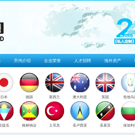
估
乔鸿介绍
企业荣誉
人才招聘
海外房产
日本
德国
新西兰
澳大利亚
英国
危地马
安提瓜
格林纳达
土耳其
圣卢西亚
圣基茨
保加利