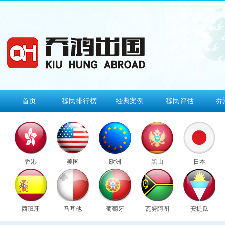
首页
移民排行榜
经典案例
移民评估
乔
香港
美国
欧洲
黑山
日本
西班牙
马耳他
葡萄牙
瓦努阿图
安提瓜