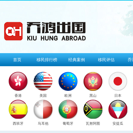
首页
移民排行榜
经典案例
移民评估
乔
香港
美国
欧洲
黑山
日本
西班牙
马耳他
葡萄牙
瓦努阿图
安提瓜