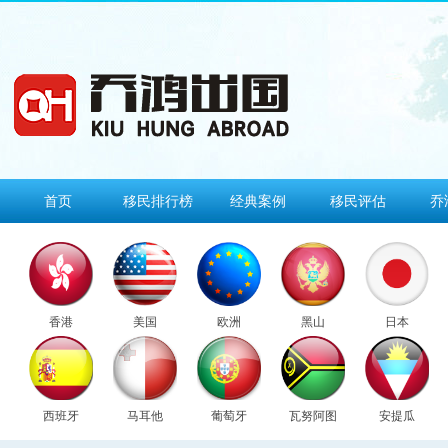
首页
移民排行榜
经典案例
移民评估
乔
香港
美国
欧洲
黑山
日本
西班牙
马耳他
葡萄牙
瓦努阿图
安提瓜