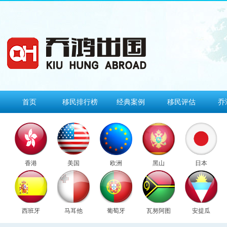
首页
移民排行榜
经典案例
移民评估
乔
香港
美国
欧洲
黑山
日本
西班牙
马耳他
葡萄牙
瓦努阿图
安提瓜