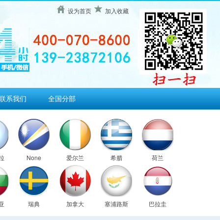
设为首页
加入收藏
联系我们
全国分部
拉
None
爱尔兰
希腊
荷兰
亚
瑞典
加拿大
塞浦路斯
巴拉圭