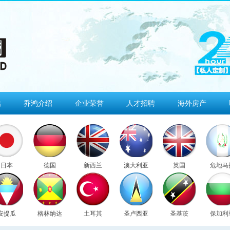
估
乔鸿介绍
企业荣誉
人才招聘
海外房产
日本
德国
新西兰
澳大利亚
英国
危地马
安提瓜
格林纳达
土耳其
圣卢西亚
圣基茨
保加利