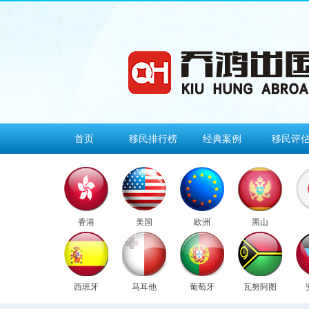
首页
移民排行榜
经典案例
移民评
香港
美国
欧洲
黑山
西班牙
马耳他
葡萄牙
瓦努阿图