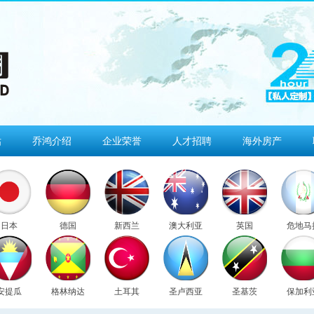
估
乔鸿介绍
企业荣誉
人才招聘
海外房产
日本
德国
新西兰
澳大利亚
英国
危地马
安提瓜
格林纳达
土耳其
圣卢西亚
圣基茨
保加利