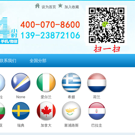
设为首页
加入收藏
联系我们
全国分部
拉
None
爱尔兰
希腊
荷兰
亚
瑞典
加拿大
塞浦路斯
巴拉圭