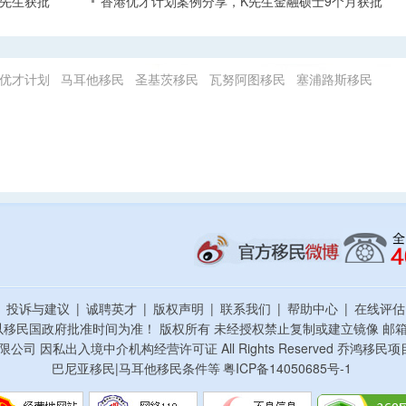
张先生获批
香港优才计划案例分享，K先生金融硕士9个月获批
优才计划
马耳他移民
圣基茨移民
瓦努阿图移民
塞浦路斯移民
|
投诉与建议
|
诚聘英才
|
版权声明
|
联系我们
|
帮助中心
|
在线评
以移民国政府批准时间为准！ 版权所有 未经授权禁止复制或建立镜像
邮箱：
资顾问有限公司 因私出入境中介机构经营许可证 All Rights Reserved 乔
巴尼亚移民|马耳他移民条件等
粤ICP备14050685号-1