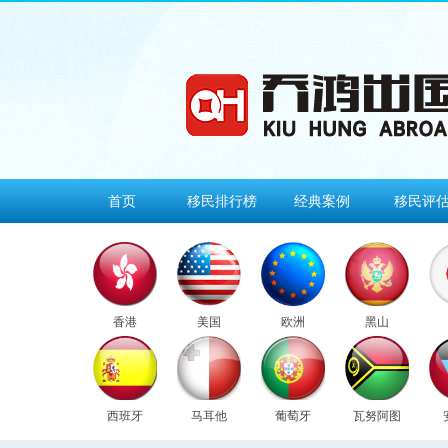
首页
移民排行榜
经典案例
移民评
香港
美国
欧洲
黑山
西班牙
马耳他
葡萄牙
瓦努阿图