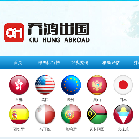
首页
移民排行榜
经典案例
移民评估
乔
香港
美国
欧洲
黑山
日本
西班牙
马耳他
葡萄牙
瓦努阿图
安提瓜