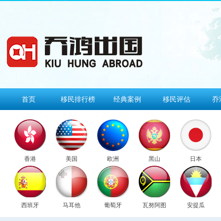
首页
移民排行榜
经典案例
移民评估
乔
香港
美国
欧洲
黑山
日本
西班牙
马耳他
葡萄牙
瓦努阿图
安提瓜