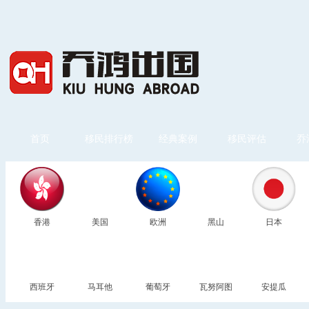
首页
移民排行榜
经典案例
移民评估
乔
香港
美国
欧洲
黑山
日本
西班牙
马耳他
葡萄牙
瓦努阿图
安提瓜