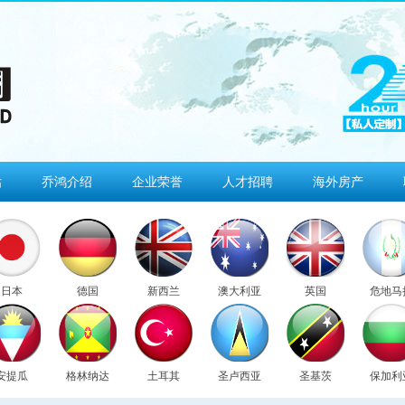
估
乔鸿介绍
企业荣誉
人才招聘
海外房产
日本
德国
新西兰
澳大利亚
英国
危地马
安提瓜
格林纳达
土耳其
圣卢西亚
圣基茨
保加利