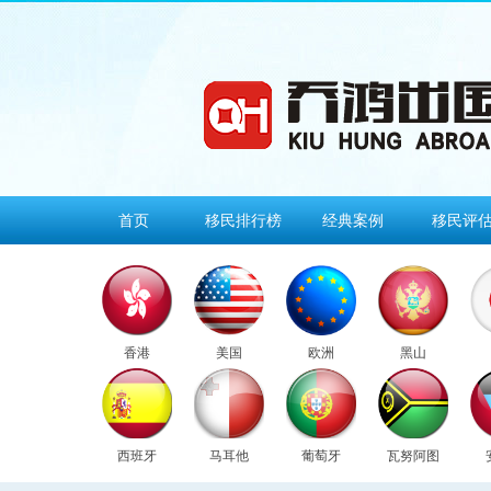
首页
移民排行榜
经典案例
移民评
香港
美国
欧洲
黑山
西班牙
马耳他
葡萄牙
瓦努阿图