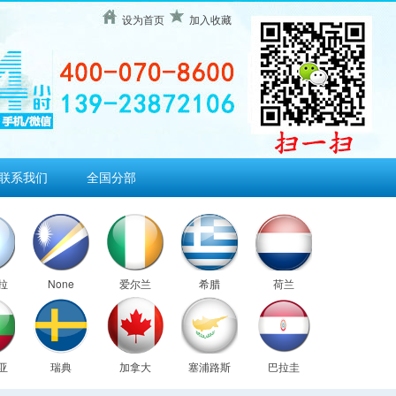
设为首页
加入收藏
联系我们
全国分部
拉
None
爱尔兰
希腊
荷兰
亚
瑞典
加拿大
塞浦路斯
巴拉圭