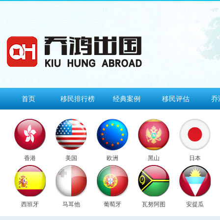
首页
移民排行榜
经典案例
移民评估
乔
香港
美国
欧洲
黑山
日本
西班牙
马耳他
葡萄牙
瓦努阿图
安提瓜