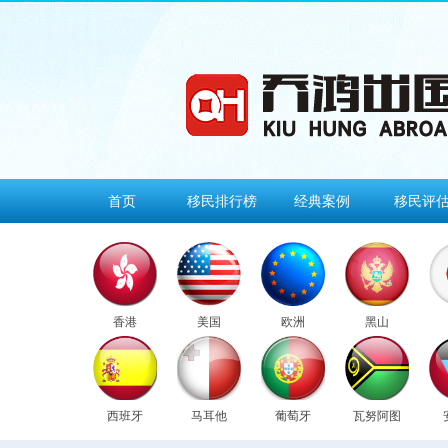
首页
移民排行榜
经典案例
移民评
香港
美国
欧洲
黑山
西班牙
马耳他
葡萄牙
瓦努阿图