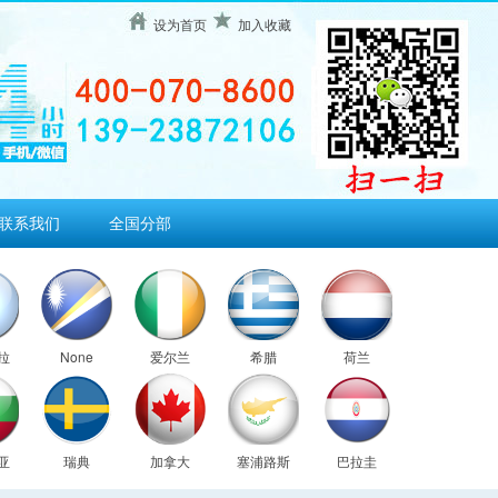
设为首页
加入收藏
联系我们
全国分部
拉
None
爱尔兰
希腊
荷兰
亚
瑞典
加拿大
塞浦路斯
巴拉圭