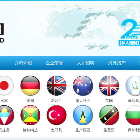
估
乔鸿介绍
企业荣誉
人才招聘
海外房产
日本
德国
新西兰
澳大利亚
英国
危地马
安提瓜
格林纳达
土耳其
圣卢西亚
圣基茨
保加利