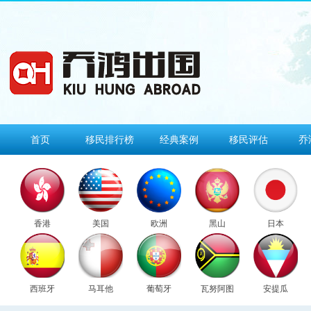
首页
移民排行榜
经典案例
移民评估
乔
香港
美国
欧洲
黑山
日本
西班牙
马耳他
葡萄牙
瓦努阿图
安提瓜